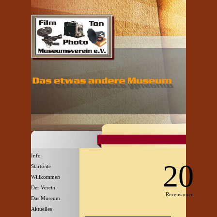
Direkt zum Seiteninhalt
Menü überspringen
Info
20
Startseite
Willkommen
▼
Der Verein
▼
Rezensionen
Das Museum
▼
Aktuelles
▼