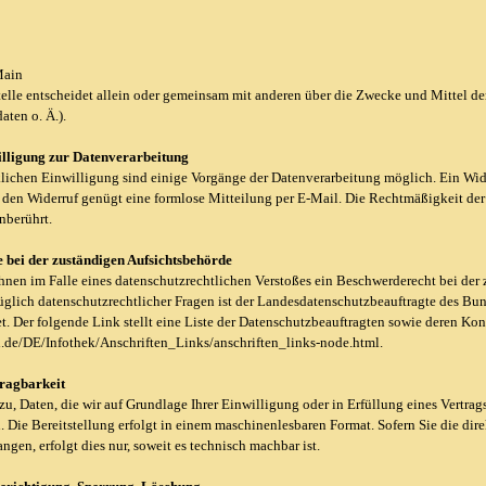
Main
telle entscheidet allein oder gemeinsam mit anderen über die Zwecke und Mittel 
aten o. Ä.).
illigung zur Datenverarbeitung
lichen Einwilligung sind einige Vorgänge der Datenverarbeitung möglich. Ein Widerr
r den Widerruf genügt eine formlose Mitteilung per E-Mail. Die Rechtmäßigkeit der
nberührt.
 bei der zuständigen Aufsichtsbehörde
 Ihnen im Falle eines datenschutzrechtlichen Verstoßes ein Beschwerderecht bei de
glich datenschutzrechtlicher Fragen ist der Landesdatenschutzbeauftragte des Bund
. Der folgende Link stellt eine Liste der Datenschutzbeauftragten sowie deren Kon
.de/DE/Infothek/Anschriften_Links/anschriften_links-node.html.
tragbarkeit
zu, Daten, die wir auf Grundlage Ihrer Einwilligung oder in Erfüllung eines Vertrags
. Die Bereitstellung erfolgt in einem maschinenlesbaren Format. Sofern Sie die dir
ngen, erfolgt dies nur, soweit es technisch machbar ist.