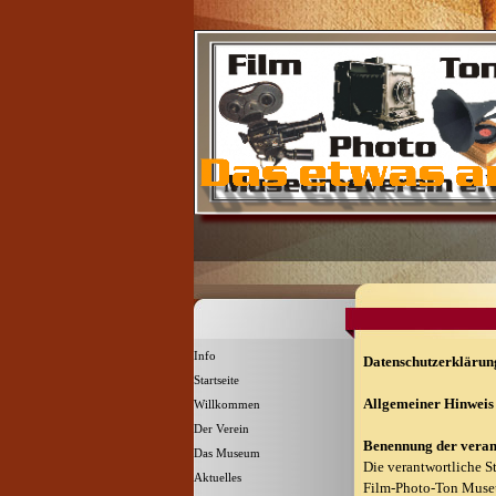
Direkt zum Seiteninhalt
Menü überspringen
Info
Datenschutzerklärun
Startseite
Allgemeiner Hinweis 
Willkommen
▼
Der Verein
▼
Benennung der verant
Das Museum
▼
Die verantwortliche St
Aktuelles
▼
Film-Photo-Ton Museu