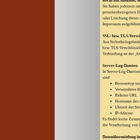
Recht auf Auskunft, 
Sie haben jederzeit i
personenbezogenen Da
oder Löschung dieser
Impressum aufgeführt
SSL- bzw. TLS-Versc
Aus Sicherheitsgründe
bzw. TLS-Verschlüsselu
Verbindung an der „ht
Server-Log-Dateien
In Server-Log-Dateien
sind:
Browsertyp un
Verwendetes B
Referrer URL
Hostname des 
Uhrzeit der Se
IP-Adresse
Es findet keine Zusam
die Verarbeitung von 
Datenübermittlung b