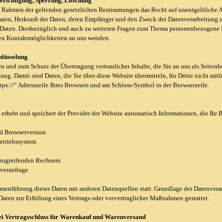
Berichtigung, Sperrung, Löschung
m Rahmen der geltenden gesetzlichen Bestimmungen das Recht auf unentgeltliche A
ten, Herkunft der Daten, deren Empfänger und den Zweck der Datenverarbeitung un
 Daten. Diesbezüglich und auch zu weiteren Fragen zum Thema personenbezogene Da
en Kontaktmöglichkeiten an uns wenden.
hlüsselung
n und zum Schutz der Übertragung vertraulicher Inhalte, die Sie an uns als Seitenb
ng. Damit sind Daten, die Sie über diese Website übermitteln, für Dritte nicht mitl
tps://“ Adresszeile Ihres Browsers und am Schloss-Symbol in der Browserzeile.
 erhebt und speichert der Provider der Website automatisch Informationen, die Ihr 
d Browserversion
etriebssystem
zugreifenden Rechners
rveranfrage
menführung dieser Daten mit anderen Datenquellen statt. Grundlage der Datenverarb
Daten zur Erfüllung eines Vertrags oder vorvertraglicher Maßnahmen gestattet.
ei Vertragsschluss für Warenkauf und Warenversand