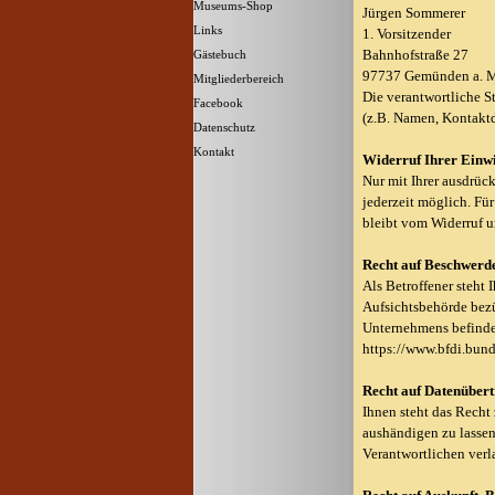
Museums-Shop
▼
Jürgen Sommerer
Links
1. Vorsitzender
Bahnhofstraße 27
Gästebuch
97737 Gemünden a. 
Mitgliederbereich
Die verantwortliche S
Facebook
(z.B. Namen, Kontaktd
Datenschutz
Kontakt
Widerruf Ihrer Einw
Nur mit Ihrer ausdrück
jederzeit möglich. Fü
bleibt vom Widerruf u
Recht auf Beschwerde
Als Betroffener steht
Aufsichtsbehörde bezü
Unternehmens befindet
https://www.bfdi.bund
Recht auf Datenüber
Ihnen steht das Recht 
aushändigen zu lassen
Verantwortlichen verla