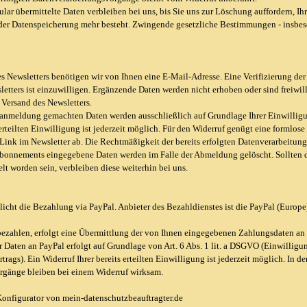
lar übermittelte Daten verbleiben bei uns, bis Sie uns zur Löschung auffordern, I
der Datenspeicherung mehr besteht. Zwingende gesetzliche Bestimmungen - insbes
 Newsletters benötigen wir von Ihnen eine E-Mail-Adresse. Eine Verifizierung de
etters ist einzuwilligen. Ergänzende Daten werden nicht erhoben oder sind freiwil
 Versand des Newsletters.
ranmeldung gemachten Daten werden ausschließlich auf Grundlage Ihrer Einwilligung
 erteilten Einwilligung ist jederzeit möglich. Für den Widerruf genügt eine formlos
Link im Newsletter ab. Die Rechtmäßigkeit der bereits erfolgten Datenverarbeitun
Abonnements eingegebene Daten werden im Falle der Abmeldung gelöscht. Sollten d
elt worden sein, verbleiben diese weiterhin bei uns.
cht die Bezahlung via PayPal. Anbieter des Bezahldienstes ist die PayPal (Europe) 
ezahlen, erfolgt eine Übermittlung der von Ihnen eingegebenen Zahlungsdaten an
r Daten an PayPal erfolgt auf Grundlage von Art. 6 Abs. 1 lit. a DSGVO (Einwilligun
rtrags). Ein Widerruf Ihrer bereits erteilten Einwilligung ist jederzeit möglich. In 
rgänge bleiben bei einem Widerruf wirksam.
onfigurator von mein-datenschutzbeauftragter.de