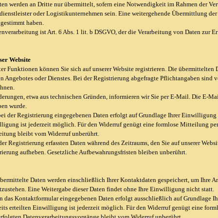
n werden an Dritte nur übermittelt, sofern eine Notwendigkeit im Rahmen der Ver
dienstleister oder Logistikunternehmen sein. Eine weitergehende Übermittlung der D
ugestimmt haben.
nverarbeitung ist Art. 6 Abs. 1 lit. b DSGVO, der die Verarbeitung von Daten zur Er
.
eser Website
r Funktionen können Sie sich auf unserer Website registrieren. Die übermittelten
n Angebotes oder Dienstes. Bei der Registrierung abgefragte Pflichtangaben sind 
ehnen.
derungen, etwa aus technischen Gründen, informieren wir Sie per E-Mail. Die E-Mail
ben wurde.
ei der Registrierung eingegebenen Daten erfolgt auf Grundlage Ihrer Einwilligung (
illigung ist jederzeit möglich. Für den Widerruf genügt eine formlose Mitteilung pe
eitung bleibt vom Widerruf unberührt.
der Registrierung erfassten Daten während des Zeitraums, den Sie auf unserer Websit
strierung aufheben. Gesetzliche Aufbewahrungsfristen bleiben unberührt.
bermittelte Daten werden einschließlich Ihrer Kontaktdaten gespeichert, um Ihre A
zustehen. Eine Weitergabe dieser Daten findet ohne Ihre Einwilligung nicht statt.
in das Kontaktformular eingegebenen Daten erfolgt ausschließlich auf Grundlage Ihr
eits erteilten Einwilligung ist jederzeit möglich. Für den Widerruf genügt eine fo
erfolgten Datenverarbeitungsvorgänge bleibt vom Widerruf unberührt.