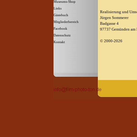
Museums-Shop
▼
Links
Realisierung und Ums
Gästebuch
Jürgen Sommerer
Mitgliederbereich
Badgasse 4
Facebook
97737 Gemünden am
Datenschutz
© 2000-2026
Kontakt
Zurück zum Seiteninhalt