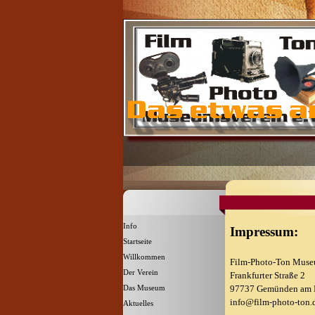
Direkt zum Seiteninhalt
Menü überspringen
Info
Impressum:
Startseite
Willkommen
▼
Film-Photo-Ton Museu
Der Verein
▼
Frankfurter Straße 2
97737 Gemünden am
Das Museum
▼
info@film-photo-ton.
Aktuelles
▼