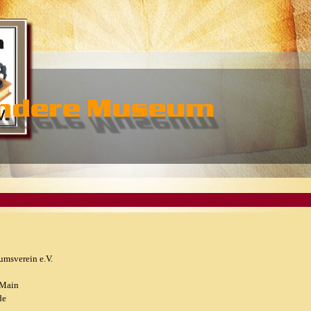
msverein e.V.
 Main
de