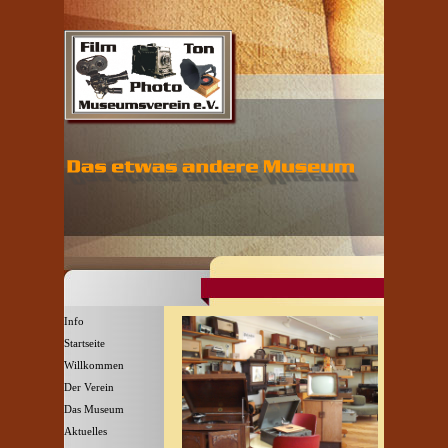
Direkt zum Seiteninhalt
Menü überspringen
Info
Startseite
Willkommen
▼
Der Verein
▼
Das Museum
▼
Aktuelles
▼