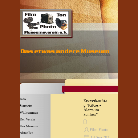
Direkt zum Seiteninhalt
Menü überspringen
Info
Erstverkaufsta
g "KiKos -
Startseite
Alarm im
Willkommen
▼
Schloss"
Der Verein
▼
Das Museum
▼
Film-Photo-Ton Museum
Aktuelles
▼
18 Sep 2020