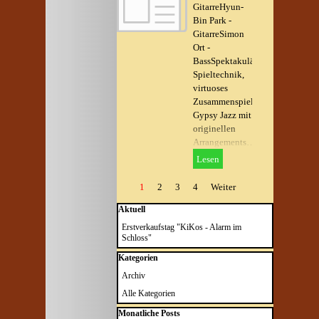
GitarreHyun-
Bin Park -
GitarreSimon
Ort -
BassSpektakuläre
Spieltechnik,
virtuoses
Zusammenspiel,
Gypsy Jazz mit
originellen
Arrangements…
Lesen
Aktuelle Seite:
1
Gehen Sie zu Seite:
2
Gehen Sie zu Seite:
3
Gehen Sie zu Seite:
4
Weiter
Block überspringen Aktuell
Aktuell
Erstverkaufstag "KiKos - Alarm im
Schloss"
Block überspringen Kategorien
Kategorien
Archiv
Alle Kategorien
Block überspringen Monatliche Posts
Monatliche Posts