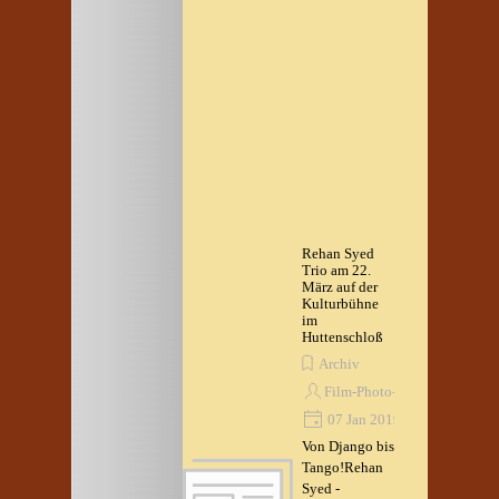
Rehan Syed
Trio am 22.
März auf der
Kulturbühne
im
Huttenschloß
Archiv
Film-Photo-Ton Museum
07 Jan 2019
Von Django bis
Tango!Rehan
Syed -